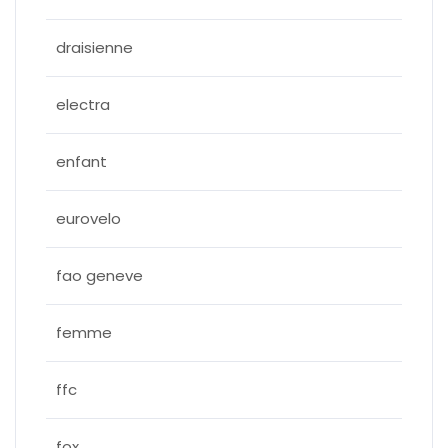
draisienne
electra
enfant
eurovelo
fao geneve
femme
ffc
fox