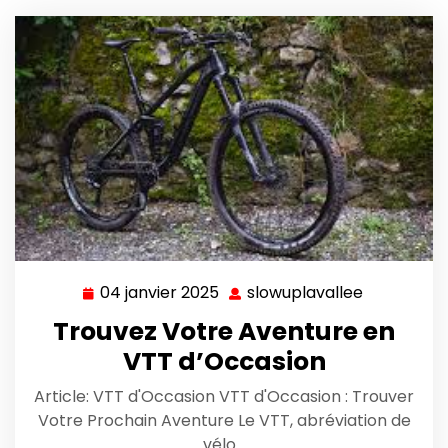
04 janvier 2025
slowuplavallee
04
slowuplava
janvier
Trouvez Votre Aventure en
2025
VTT d’Occasion
Article: VTT d'Occasion VTT d'Occasion : Trouver
Votre Prochain Aventure Le VTT, abréviation de
vélo…