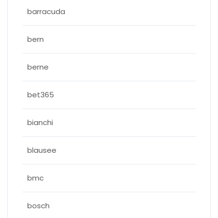
barracuda
bern
berne
bet365
bianchi
blausee
bmc
bosch