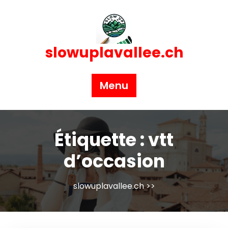
Skip
to
content
slowuplavallee.ch
Menu
Étiquette :
vtt
d’occasion
slowuplavallee.ch
>>