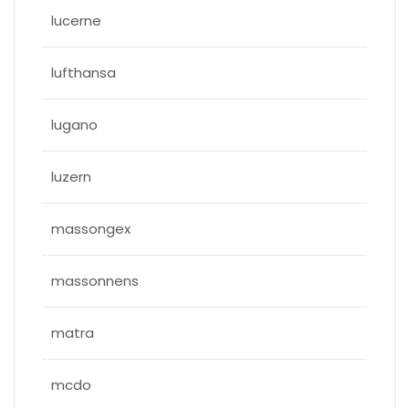
lucerne
lufthansa
lugano
luzern
massongex
massonnens
matra
mcdo