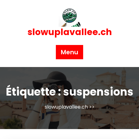
Skip
to
content
slowuplavallee.ch
Menu
Étiquette :
suspensions
slowuplavallee.ch
>>