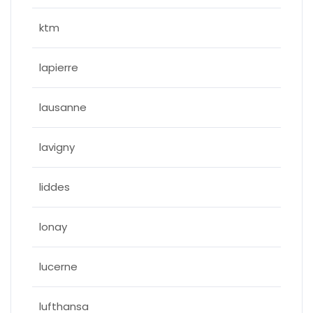
ktm
lapierre
lausanne
lavigny
liddes
lonay
lucerne
lufthansa