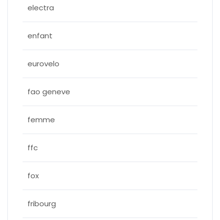
electra
enfant
eurovelo
fao geneve
femme
ffc
fox
fribourg