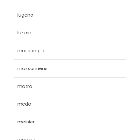
lugano
luzern
massongex
massonnens
matra
mcdo
meinier
mercier