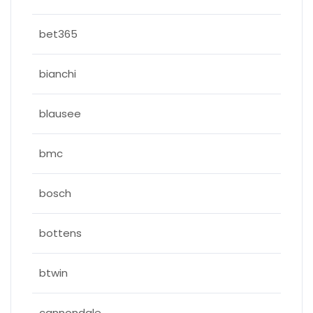
bet365
bianchi
blausee
bmc
bosch
bottens
btwin
cannondale