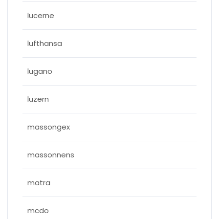
lucerne
lufthansa
lugano
luzern
massongex
massonnens
matra
mcdo