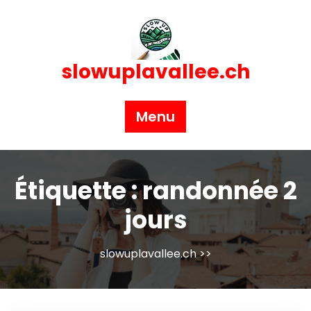
Skip
to
content
slowuplavallee.ch
Menu
Étiquette :
randonnée 2
jours
slowuplavallee.ch
>>