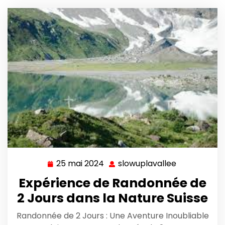
25 mai 2024
slowuplavallee
25
slowuplaval
mai
Expérience de Randonnée de
2024
2 Jours dans la Nature Suisse
Randonnée de 2 Jours : Une Aventure Inoubliable