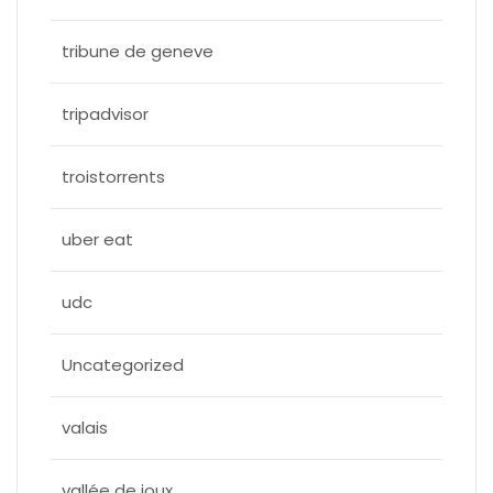
tribune de geneve
tripadvisor
troistorrents
uber eat
udc
Uncategorized
valais
vallée de joux