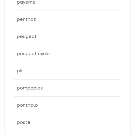
payerne
penthaz
peugeot
peugeot cycle
plr
pompaples
ponthaux
poste