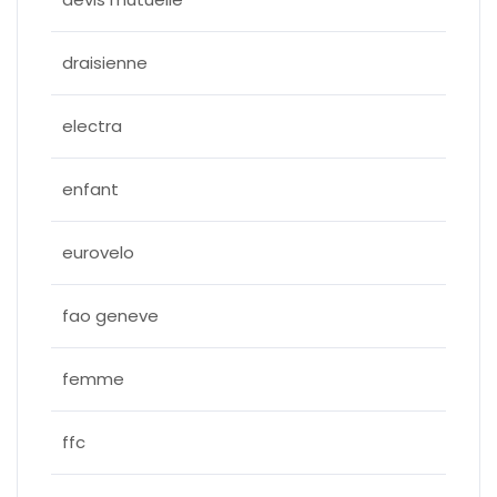
draisienne
electra
enfant
eurovelo
fao geneve
femme
ffc