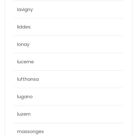
lavigny
liddes
lonay
lucerne
lufthansa
lugano
luzern
massongex