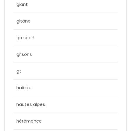
giant
gitane
go sport
grisons
gt
haibike
hautes alpes
hérémence