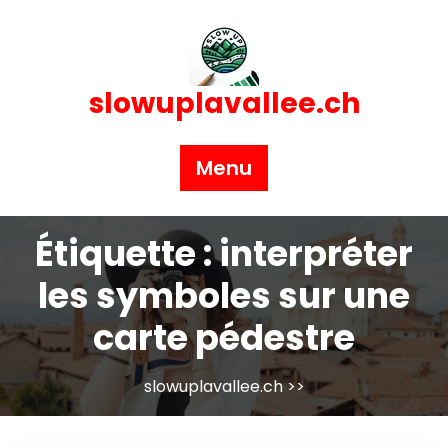
Skip
to
content
slowuplavallee.ch
Menu
Étiquette :
interpréter
les symboles sur une
carte pédestre
slowuplavallee.ch
>>