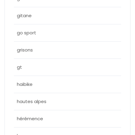
gitane
go sport
grisons
gt
haibike
hautes alpes
hérémence