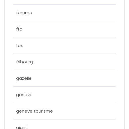
femme
ffc
fox
fribourg
gazelle
geneve
geneve tourisme
giant