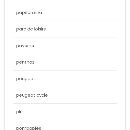
papiliorama
parc de loisirs
payerne
penthaz
peugeot
peugeot cycle
plr
pompaples