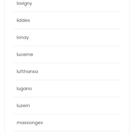
lavigny
liddes
lonay
lucerne
lufthansa
lugano
luzern
massongex