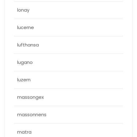
lonay
lucerne
lufthansa
lugano
luzern
massongex
massonnens
matra