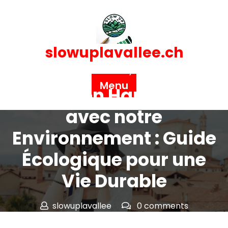
Skip
to
content
slowuplavallee.ch
Posted On 25 juin 2024
Menu
Vivre en Harmonie
avec notre
Environnement : Guide
Écologique pour une
Vie Durable
slowuplavallee
0 comments
slowuplavallee.ch
>>
Uncategorized
>> Vivre en