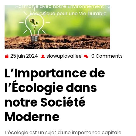
Harmonie avec notre Environnement : Guide
Écologique pour une Vie Durable
25 juin 2024
slowuplavallee
0 Comments
25
slowuplavallee
juin
L’Importance de
2024
l’Écologie dans
notre Société
Moderne
L’écologie est un sujet d’une importance capitale