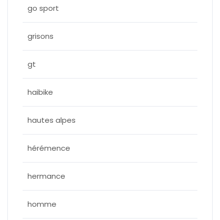
go sport
grisons
gt
haibike
hautes alpes
hérémence
hermance
homme