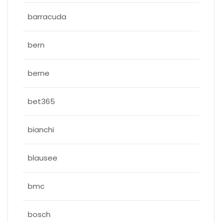
barracuda
bern
berne
bet365
bianchi
blausee
bmc
bosch