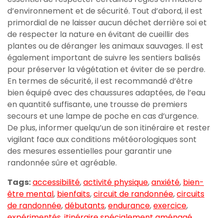
d’environnement et de sécurité. Tout d’abord, il est
primordial de ne laisser aucun déchet derrière soi et
de respecter la nature en évitant de cueillir des
plantes ou de déranger les animaux sauvages. Il est
également important de suivre les sentiers balisés
pour préserver la végétation et éviter de se perdre.
En termes de sécurité, il est recommandé d’être
bien équipé avec des chaussures adaptées, de l’eau
en quantité suffisante, une trousse de premiers
secours et une lampe de poche en cas d’urgence.
De plus, informer quelqu’un de son itinéraire et rester
vigilant face aux conditions météorologiques sont
des mesures essentielles pour garantir une
randonnée sûre et agréable.
Tags:
accessibilité
,
activité physique
,
anxiété
,
bien-
être mental
,
bienfaits
,
circuit de randonnée
,
circuits
de randonnée
,
débutants
,
endurance
,
exercice
,
expérimentés
,
itinéraire spécialement aménagé
,