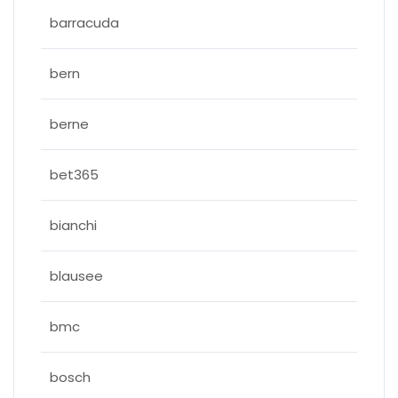
barracuda
bern
berne
bet365
bianchi
blausee
bmc
bosch