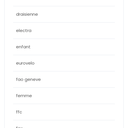
draisienne
electra
enfant
eurovelo
fao geneve
femme
ffc