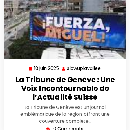
18 juin 2025
slowuplavallee
18
slowuplavall
juin
La Tribune de Genève : Une
2025
Voix Incontournable de
l’Actualité Suisse
La Tribune de Genève est un journal
emblématique de la région, offrant une
couverture complète…
0 Comments