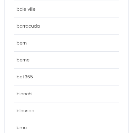
bale ville
barracuda
bern
berne
bet365
bianchi
blausee
bmc