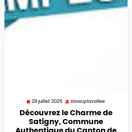
29 juillet 2025
slowuplavallee
29
slowuplaval
juillet
Découvrez le Charme de
2025
Satigny, Commune
Authentique du Canton de