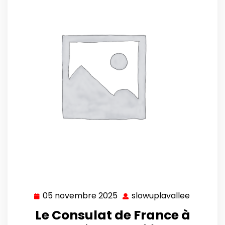
05 novembre 2025
slowuplavallee
05
slowupla
novembre
Le Consulat de France à
2025