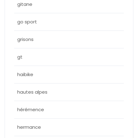
gitane
go sport
grisons
gt
haibike
hautes alpes
hérémence
hermance