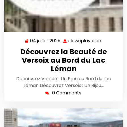
04 juillet 2025
slowuplavallee
04
slowuplava
juillet
Découvrez la Beauté de
2025
Versoix au Bord du Lac
Léman
Découvrez Versoix : Un Bijou au Bord du Lac
Léman Découvrez Versoix : Un Bijou…
0 Comments