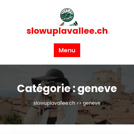
Skip
to
content
slowuplavallee.ch
Menu
Catégorie :
geneve
slowuplavallee.ch
>>
geneve