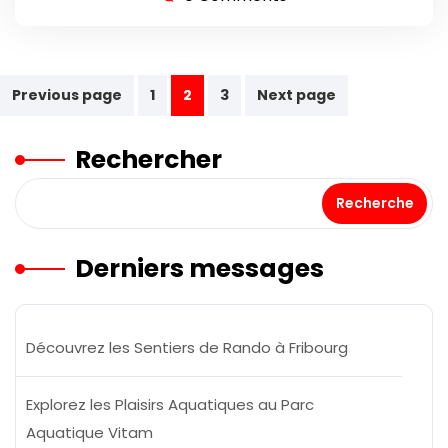
Navigation
Previous page
1
2
3
Next page
des
Rechercher
articles
Recherche
Derniers messages
Découvrez les Sentiers de Rando à Fribourg
Explorez les Plaisirs Aquatiques au Parc
Aquatique Vitam