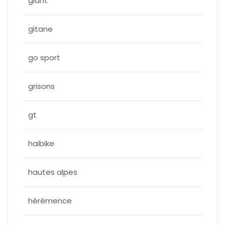
giant
gitane
go sport
grisons
gt
haibike
hautes alpes
hérémence